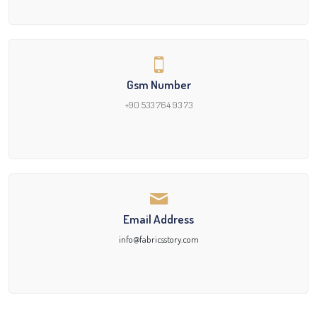
Gsm Number
+90 533 764 93 73
Email Address
info@fabricsstory.com